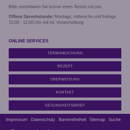
Bitte vereinbaren Sie immer einen Termin mit uns.
Offene Sprechstunde:
Montags, mittwochs und freitags
10:00 - 12:00 Uhr mit tel. Voranmeldung
ONLINE SERVICES
TERMINBUCHUNG
REZEPT
ÜBERWEISUNG
KONTAKT
GESUNDHEITSBRIEF
Impressum
Datenschutz
Barrierefreiheit
Sitemap
Suche
Diese
RSS-
Auf
Auf
Auf
Auf
Per
vCard
Auf
Kon