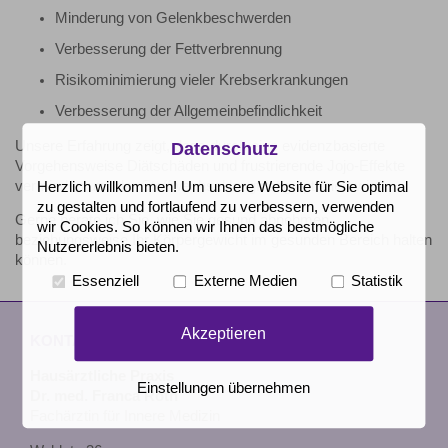
Minderung von Gelenkbeschwerden
Verbesserung der Fettverbrennung
Risikominimierung vieler Krebserkrankungen
Verbesserung der Allgemeinbefindlichkeit
Unsere Erfahrung zeigt, dass durch eine evidenzbasierte
Datenschutz
Vorgehensweise Diätschäden und frustrierende Jojo-Effekte
vermieden und der Stoffwechsel langfristig optimiert wird.
Herzlich willkommen! Um unsere Website für Sie optimal
zu gestalten und fortlaufend zu verbessern, verwenden
Gerne berate ich Sie, wie Sie gesund abnehmen
wir Cookies. So können wir Ihnen das bestmögliche
beziehungsweise Ihr Körpergewicht im gesunden Bereich halten
Nutzererlebnis bieten.
können.
Essenziell
Externe Medien
Statistik
Akzeptieren
KONTAKT
Hausärztliche Praxis
Einstellungen übernehmen
Dr. med. Franca Roth
Fachärztin für Innere Medizin