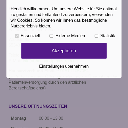
KONTAKT
Herzlich willkommen! Um unsere Website für Sie optimal
zu gestalten und fortlaufend zu verbessern, verwenden
Hausärztliche Praxis
wir Cookies. So können wir Ihnen das bestmögliche
Dr. med. Franca Roth
Nutzererlebnis bieten.
Fachärztin für Innere Medizin
Essenziell
Externe Medien
Statistik
Waldstr. 36
65343 Eltville
Akzeptieren
Telefon:
06123 61137
E-Mail:
info(at)hausarztpraxis-roth.de
Einstellungen übernehmen
Hausarztverbund Eltville:
0151 11057054
(außerhalb unserer Öffnungszeiten bis zur Übernahme der
Patientenversorgung durch den ärztlichen
Bereitschaftsdienst)
UNSERE ÖFFNUNGSZEITEN
Montag
08:00 - 13:00