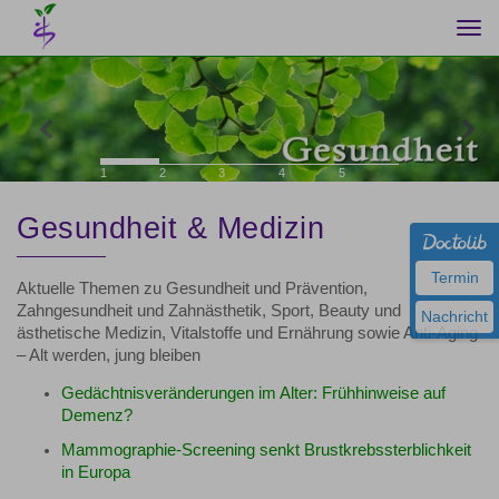
Togg
navi
Previous
Nex
1
2
3
4
5
Gesundheit & Medizin
Termin
Aktuelle Themen zu Gesundheit und Prävention,
Zahngesundheit und Zahnästhetik, Sport, Beauty und
Nachricht
ästhetische Medizin, Vitalstoffe und Ernährung sowie Anti-Aging
– Alt werden, jung bleiben
Gedächtnisveränderungen im Alter: Frühhinweise auf
Demenz?
Mammographie-Screening senkt Brustkrebssterblichkeit
in Europa